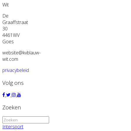
Wit
De
Graaffstraat
30
4461WV
Goes
website@kvblauw-
wit.com
privacybeleid
Volg ons
Zoeken
Zoeken
naar:
Intersport