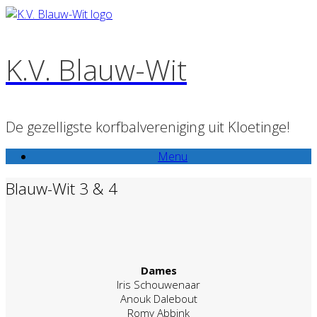
Ga
naar
de
K.V. Blauw-Wit
inhoud
De gezelligste korfbalvereniging uit Kloetinge!
Menu
Blauw-Wit 3 & 4
Dames
Iris Schouwenaar
Anouk Dalebout
Romy Abbink