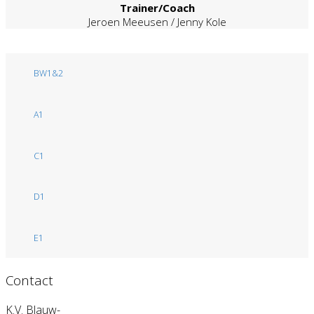
Trainer/Coach
Jeroen Meeusen / Jenny Kole
BW1&2
A1
C1
D1
E1
Contact
K.V. Blauw-