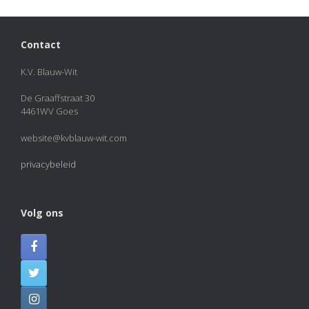
Contact
K.V. Blauw-Wit
De Graaffstraat 30
4461WV Goes
website@kvblauw-wit.com
privacybeleid
Volg ons