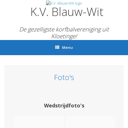
Ga
K.V. Blauw-Wit
naar
de
inhoud
De gezelligste korfbalvereniging uit
Kloetinge!
Menu
Foto's
Wedstrijdfoto's