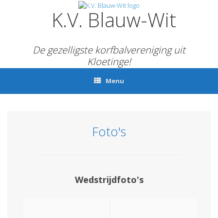
Ga
K.V. Blauw-Wit
naar
de
inhoud
De gezelligste korfbalvereniging uit
Kloetinge!
Menu
Foto's
Wedstrijdfoto's