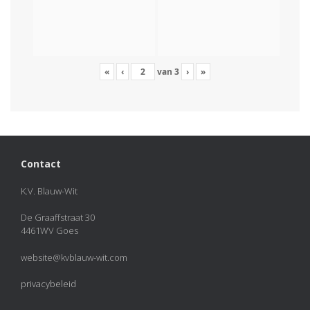
«
‹
van
3
›
»
Contact
K.V. Blauw-Wit
De Graaffstraat 30
4461WV Goes
website@kvblauw-wit.com
privacybeleid