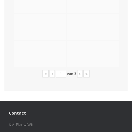
«
‹
van
3
›
»
Contact
K.V. Blauw-Wit