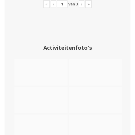
«
‹
van
3
›
»
Activiteitenfoto's