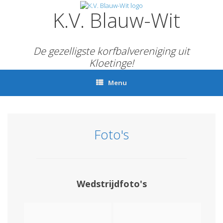
Ga
K.V. Blauw-Wit
naar
de
inhoud
De gezelligste korfbalvereniging uit
Kloetinge!
Menu
Foto's
Wedstrijdfoto's