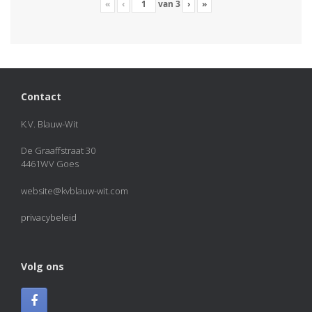
«
‹
van
3
›
»
Contact
K.V. Blauw-Wit
De Graaffstraat 30
4461WV Goes
website@kvblauw-wit.com
privacybeleid
Volg ons