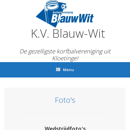
Ga
naar
de
inhoud
K.V. Blauw-Wit
De gezelligste korfbalvereniging uit
Kloetinge!
Menu
Foto's
Wedstrijdfoto's