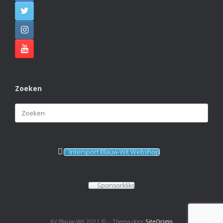
Zoeken
Zoeken
naar:
Intersport Blauw-Wit Webshop
Sponsorkliks
KV Blauw-Wit 2021 ©
Thema door
SiteOrigin