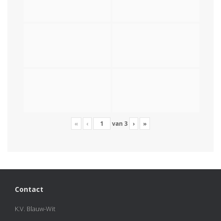
«
‹
van
3
›
»
Contact
K.V. Blauw-Wit