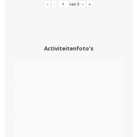
«
‹
van
3
›
»
Activiteitenfoto's