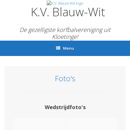
Ga
K.V. Blauw-Wit
naar
de
inhoud
De gezelligste korfbalvereniging uit
Kloetinge!
Menu
Foto's
Wedstrijdfoto's