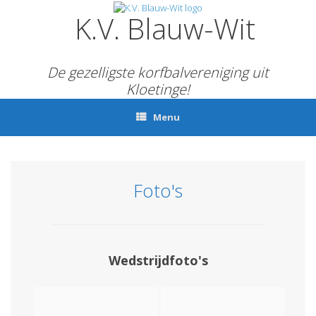
Ga
K.V. Blauw-Wit
naar
de
inhoud
De gezelligste korfbalvereniging uit
Kloetinge!
Menu
Foto's
Wedstrijdfoto's