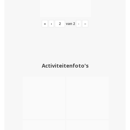
«
‹
van
2
›
»
Activiteitenfoto's