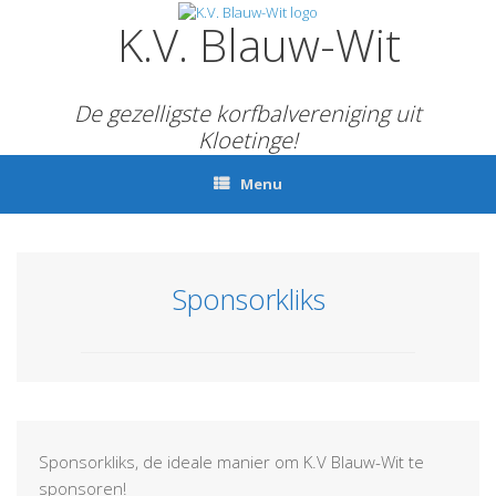
Ga
K.V. Blauw-Wit
naar
de
inhoud
De gezelligste korfbalvereniging uit
Kloetinge!
Menu
Sponsorkliks
Sponsorkliks, de ideale manier om K.V Blauw-Wit te
sponsoren!