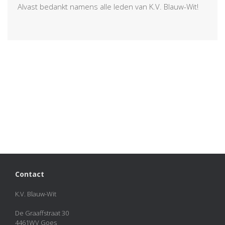
Alvast bedankt namens alle leden van K.V. Blauw-Wit!
Contact
K.V. Blauw-Wit
De Graaffstraat 30
4461WV Goes