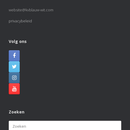
website@kvblauw-wit.com
privacybeleid
Volg ons
Zoeken
Zoeken
naar: