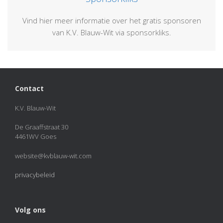
Vind hier meer informatie over het gratis sponsoren
van K.V. Blauw-Wit via sponsorkliks.
Contact
K.V. Blauw-Wit
De Graaffstraat 30
4461WV Goes
website@kvblauw-wit.com
privacybeleid
Volg ons