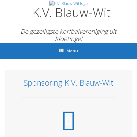
Ga
K.V. Blauw-Wit
naar
de
inhoud
De gezelligste korfbalvereniging uit
Kloetinge!
Menu
Sponsoring K.V. Blauw-Wit