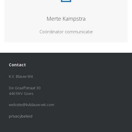
Merte Kampstra
Coördinator communicatie
Contact
K.V. Blauw-Wit
De Graaffstraat 30
4461WV Goes
website@kvblauw-wit.com
privacybeleid