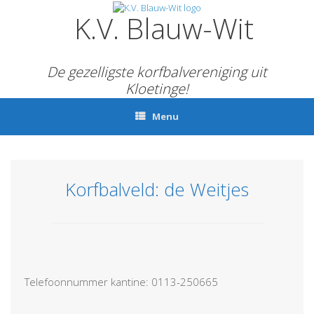
Ga
K.V. Blauw-Wit
naar
de
inhoud
De gezelligste korfbalvereniging uit
Kloetinge!
Menu
Korfbalveld: de Weitjes
Telefoonnummer kantine: 0113-250665