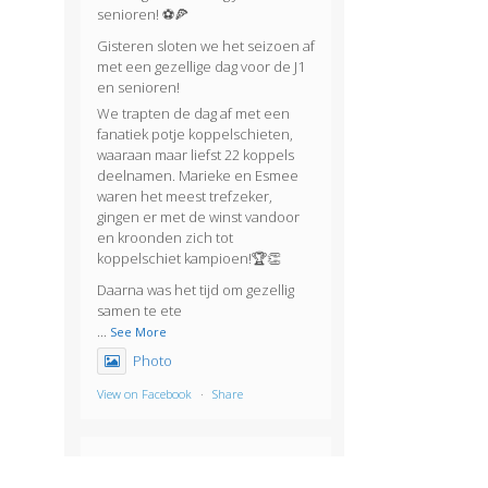
senioren! ⚽🍕
Gisteren sloten we het seizoen af
met een gezellige dag voor de J1
en senioren!
We trapten de dag af met een
fanatiek potje koppelschieten,
waaraan maar liefst 22 koppels
deelnamen. Marieke en Esmee
waren het meest trefzeker,
gingen er met de winst vandoor
en kroonden zich tot
koppelschiet kampioen!🏆👏
Daarna was het tijd om gezellig
samen te ete
...
See More
Photo
View on Facebook
·
Share
KVBlauw-wit
2 months ago