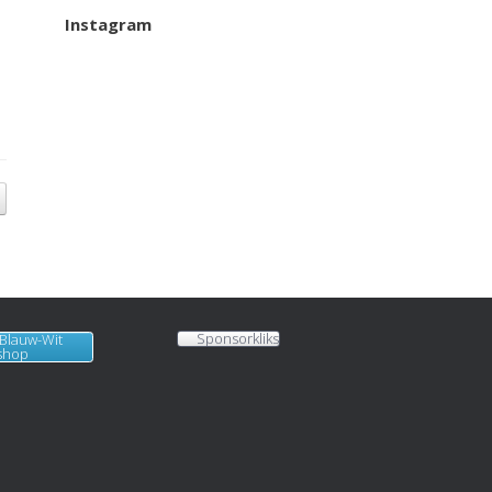
Instagram
Het was weer een geslaagde
afsluitavond!
Afgelopen dinsdag korfbalden
onze jeugdleden met én tegen
hun familie. Als afsluiting genoot
iedereen van een welverdiend
ijsje!
View on Facebook
·
Share
KVBlauw-wit
added
50 new photos.
2 months ago
Photos from KVBlauw-wit's post
Sponsorkliks
 Blauw-Wit
shop
Photo
View on Facebook
·
Share
KVBlauw-wit
2 months ago