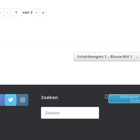
«
‹
van
3
›
»
Scheldevogels 1 – Blauw-Wit 1
→
Intersport
Zoeken
Web
Zoeken
naar: