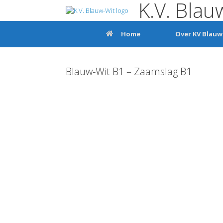
K.V. Blau
Ga
naar
de
inhoud
Home
Over KV Blauw
Blauw-Wit B1 – Zaamslag B1