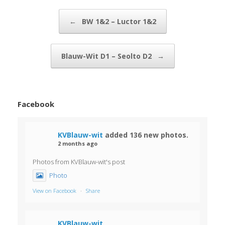
Bericht navigatie
←
BW 1&2 – Luctor 1&2
Blauw-Wit D1 – Seolto D2
→
Facebook
KVBlauw-wit
added 136 new photos.
2 months ago
Photos from KVBlauw-wit's post
Photo
View on Facebook
·
Share
KVBlauw-wit