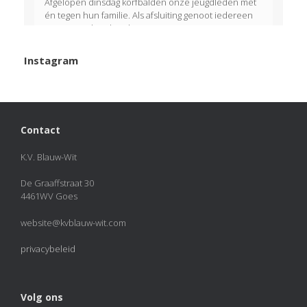
Afgelopen dinsdag korfbalden onze jeugdleden met
én tegen hun familie. Als afsluiting genoot iedereen
van een welverdiend ijsje!
View on Facebook
·
Share
Instagram
KVBlauw-wit
added 50 new photos.
2 months ago
Photos from KVBlauw-wit's post
Contact
Photo
K.V. Blauw-Wit
View on Facebook
·
Share
De Graaffstraat 30
4461WV Goes
KVBlauw-wit
2 months ago
website@kvblauw-wit.com
KAMPIOENEN! 🏆🏆🏆
privacybeleid
Naast Blauw Wit 1 hebben ook Blauw Wit 4, Blauw Wit
J4 en Blauw Wit J6 dit veldseizoen de titel gepakt. Van
harte gefeliciteerd met deze prachtige prestatie!
Volg ons
Photo