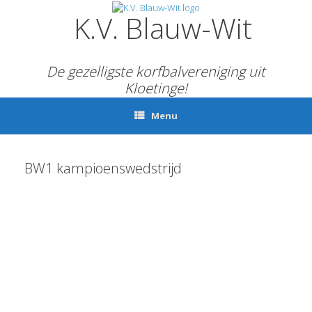
Ga
K.V. Blauw-Wit
naar
de
inhoud
De gezelligste korfbalvereniging uit
Kloetinge!
Menu
BW1 kampioenswedstrijd