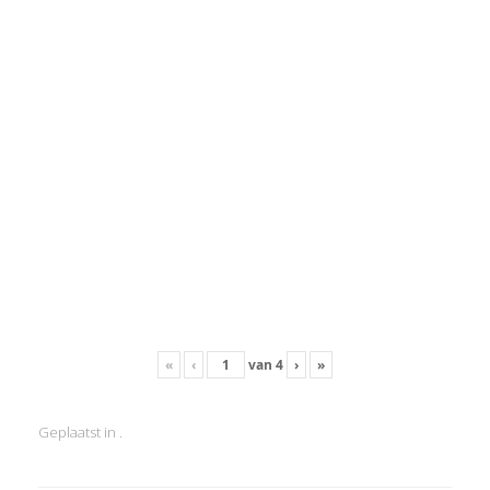
«
‹
van
4
›
»
Geplaatst in .