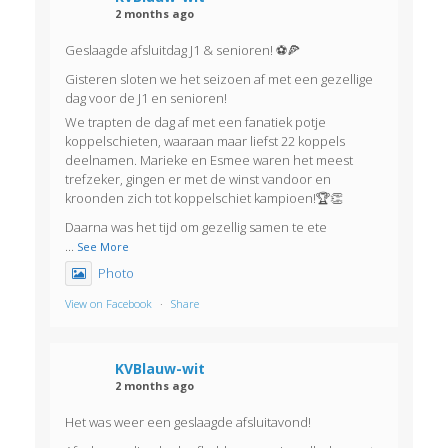
2 months ago
Geslaagde afsluitdag J1 & senioren! ⚽🍕
Gisteren sloten we het seizoen af met een gezellige
dag voor de J1 en senioren!
We trapten de dag af met een fanatiek potje
koppelschieten, waaraan maar liefst 22 koppels
deelnamen. Marieke en Esmee waren het meest
trefzeker, gingen er met de winst vandoor en
kroonden zich tot koppelschiet kampioen!🏆👏
Daarna was het tijd om gezellig samen te ete
...
See More
Photo
View on Facebook
·
Share
KVBlauw-wit
2 months ago
Het was weer een geslaagde afsluitavond!