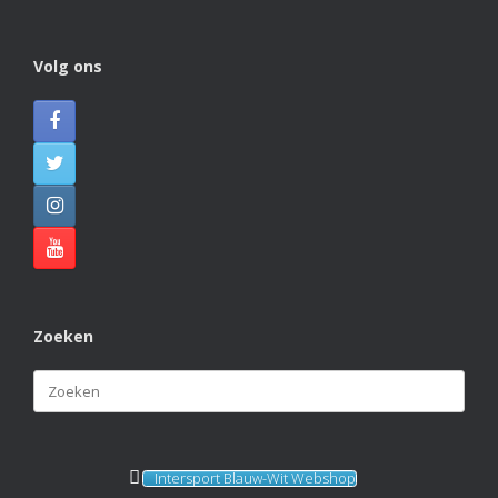
Photo
View on Facebook
·
Share
Volg ons
KVBlauw-wit
2 months ago
KAMPIOENEN! 🏆🏆🏆
Naast Blauw Wit 1 hebben ook Blauw Wit 4, Blauw Wit
J4 en Blauw Wit J6 dit veldseizoen de titel gepakt. Van
harte gefeliciteerd met deze prachtige prestatie!
Photo
View on Facebook
·
Share
Zoeken
Zoeken
naar:
Intersport Blauw-Wit Webshop