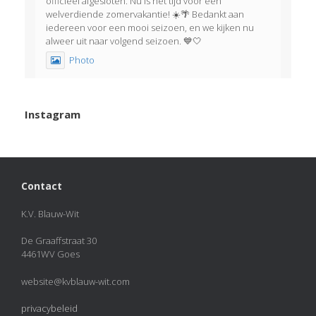
officieel afgesloten. Nu is het tijd voor een
welverdiende zomervakantie! ☀️🌴 Bedankt aan
iedereen voor een mooi seizoen, en we kijken nu
alweer uit naar volgend seizoen. 💙🤍
Photo
View on Facebook
·
Share
Instagram
KVBlauw-wit
2 months ago
Het was weer een geslaagde afsluitavond!
Contact
Afgelopen dinsdag korfbalden onze jeugdleden met
én tegen hun familie. Als afsluiting genoot iedereen
van een welverdiend ijsje!
K.V. Blauw-Wit
View on Facebook
·
Share
De Graaffstraat 30
4461WV Goes
KVBlauw-wit
added 50 new photos.
website@kvblauw-wit.com
2 months ago
privacybeleid
Photos from KVBlauw-wit's post