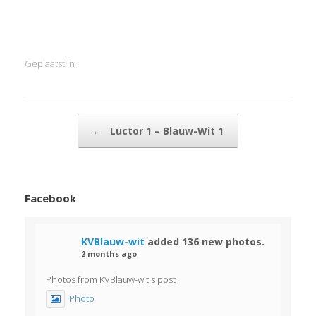
Geplaatst in .
Bericht navigatie
←
Luctor 1 – Blauw-Wit 1
Facebook
KVBlauw-wit
added 136 new photos.
2 months ago
Photos from KVBlauw-wit's post
Photo