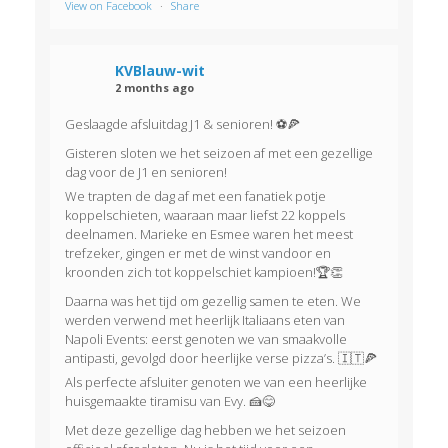
View on Facebook
·
Share
KVBlauw-wit
2 months ago
Geslaagde afsluitdag J1 & senioren! ⚽🍕
Gisteren sloten we het seizoen af met een gezellige
dag voor de J1 en senioren!
We trapten de dag af met een fanatiek potje
koppelschieten, waaraan maar liefst 22 koppels
deelnamen. Marieke en Esmee waren het meest
trefzeker, gingen er met de winst vandoor en
kroonden zich tot koppelschiet kampioen!🏆👏
Daarna was het tijd om gezellig samen te eten. We
werden verwend met heerlijk Italiaans eten van
Napoli Events: eerst genoten we van smaakvolle
antipasti, gevolgd door heerlijke verse pizza’s. 🇮🇹🍕
Als perfecte afsluiter genoten we van een heerlijke
huisgemaakte tiramisu van Evy. 🍰😋
Met deze gezellige dag hebben we het seizoen