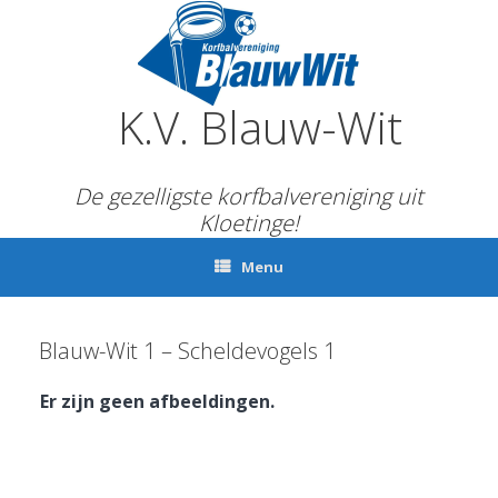
Ga
naar
de
inhoud
K.V. Blauw-Wit
De gezelligste korfbalvereniging uit
Kloetinge!
Menu
Blauw-Wit 1 – Scheldevogels 1
Er zijn geen afbeeldingen.