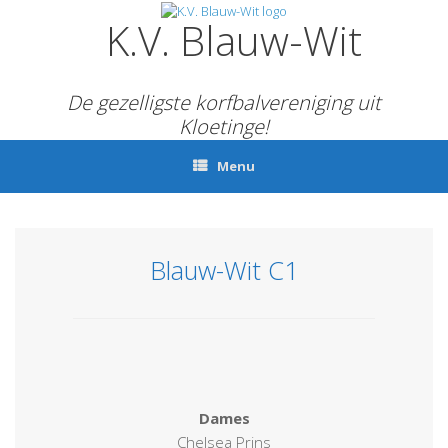
Ga
K.V. Blauw-Wit
naar
de
inhoud
De gezelligste korfbalvereniging uit
Kloetinge!
Menu
Blauw-Wit C1
Dames
Chelsea Prins