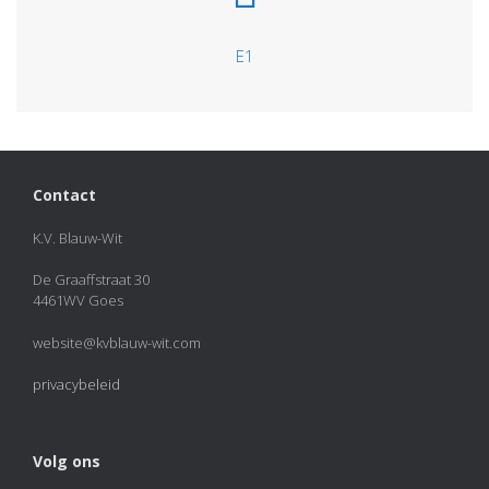
E1
Contact
K.V. Blauw-Wit
De Graaffstraat 30
4461WV Goes
website@kvblauw-wit.com
privacybeleid
Volg ons