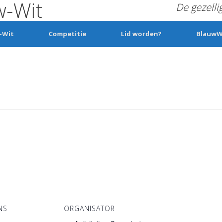
w-Wit
De gezelli
-Wit
Competitie
Lid worden?
BlauwW
NS
ORGANISATOR