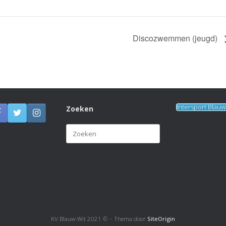
Discozwemmen (jeugd)
Intersport Blau
Zoeken
Zoeken
naar:
KV Blauw-Wit 2021 ©
Thema door
SiteOrigin