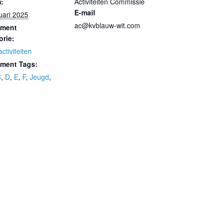
:
Activiteiten Commissie
E-mail
uari 2025
ac@kvblauw-wit.com
ement
orie:
ctiviteiten
ment Tags:
C
,
D
,
E
,
F
,
Jeugd
,