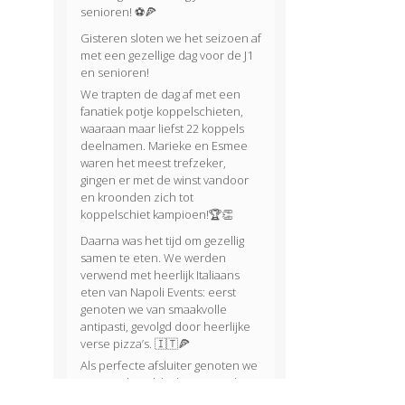
senioren! ⚽🍕
Gisteren sloten we het seizoen af
met een gezellige dag voor de J1
en senioren!
We trapten de dag af met een
fanatiek potje koppelschieten,
waaraan maar liefst 22 koppels
deelnamen. Marieke en Esmee
waren het meest trefzeker,
gingen er met de winst vandoor
en kroonden zich tot
koppelschiet kampioen!🏆👏
Daarna was het tijd om gezellig
samen te eten. We werden
verwend met heerlijk Italiaans
eten van Napoli Events: eerst
genoten we van smaakvolle
antipasti, gevolgd door heerlijke
verse pizza’s. 🇮🇹🍕
Als perfecte afsluiter genoten we
van een heerlijke huisgemaakte
tiramisu van Evy. 🍰😋