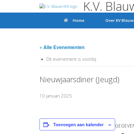
K.V. Blau
Ga
naar
de
inhoud
Home
Over KV Blauw
« Alle Evenementen
Dit evenement is voorbij.
Nieuwjaarsdiner (Jeugd)
10 januari 2025
Toevoegen aan kalender
GEGEVE