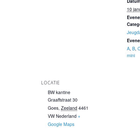
Datum
10 jan
Even
Categ
Jeugda
Evene
A
,
B
,
mini
LOCATIE
BW kantine
Graaffstraat 30
Goes
,
Zeeland
4461
VW
Nederland
+
Google Maps