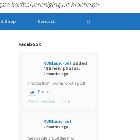
gste korfbalvereniging uit Kloetinge!
it Shop
Contact
Facebook
KVBlauw-wit
added
136 new photos.
2 months ago
Photos from KVBlauw-wit's post
Photo
View on Facebook
·
Share
KVBlauw-wit
2 months ago
Geslaagde afsluitdag J1 &