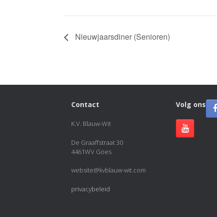
Nieuwjaarsdiner (Senioren)
Contact
Volg ons
K.V. Blauw-Wit
De Graaffstraat 30
4461WV Goes
website@kvblauw-wit.com
privacybeleid