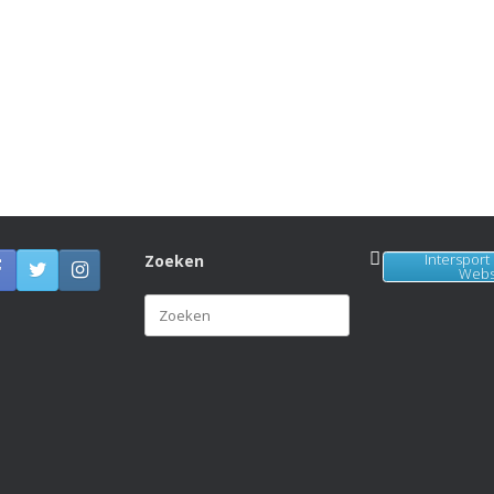
Intersport
Zoeken
Web
Zoeken
naar: