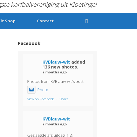
gste korfbalvereniging uit Kloetinge!
it Shop
Contact
Facebook
KVBlauw-wit
added
136 new photos.
2 months ago
Photos from KVBlauw-wit's post
Photo
View on Facebook
·
Share
KVBlauw-wit
2 months ago
Geslaagde afsluitdag J1 &