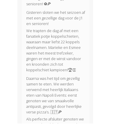
senioren! ⚽🍕
Gisteren sloten we het seizoen af
met een gezellige dag voor de J1
en senioren!
We trapten de dag af met een
fanatiek potje koppelschieten,
waaraan maar liefst 22 koppels
deelnamen. Marieke en Esmee
waren het meest trefzeker,
gingen er met de winst vandoor
en kroonden zich tot
koppelschiet kampioen!🏆👏
Daarna was het tijd om gezellig
samen te eten. We werden
verwend met heerlijk Italiaans
eten van Napoli Events: eerst
genoten we van smaakvolle
antipasti, gevolgd door heerlijke
verse pizza’s. 🇮🇹🍕
Als perfecte afsluiter genoten we
van een heerlijke huisgemaakte
tiramisu van Evy. 🍰😋