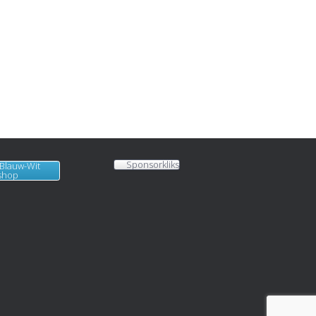
ijsje!
View on Facebook
·
Share
KVBlauw-wit
added
50 new photos.
2 months ago
Photos from KVBlauw-wit's post
Photo
View on Facebook
·
Share
Sponsorkliks
 Blauw-Wit
shop
KVBlauw-wit
2 months ago
KAMPIOENEN! 🏆🏆🏆
Naast Blauw Wit 1 hebben ook
Blauw Wit 4, Blauw Wit J4 en Blauw
Wit J6 dit veldseizoen de titel
gepakt. Van harte gefeliciteerd
met deze prachtige prestatie!