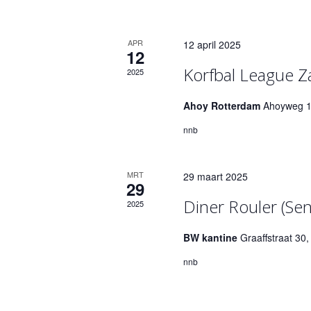
o
r
m
k
o
.
v
r
e
APR
12 april 2025
12
E
a
n
v
Korfbal League Za
2025
n
e
e
n
Ahoy Rotterdam
Ahoyweg 1
E
n
e
nnb
v
m
w
e
e
n
e
MRT
29 maart 2025
29
t
n
e
Diner Rouler (Sen
e
2025
e
n
r
m
BW kantine
Graaffstraat 30
m
g
e
nnb
e
t
e
k
n
e
v