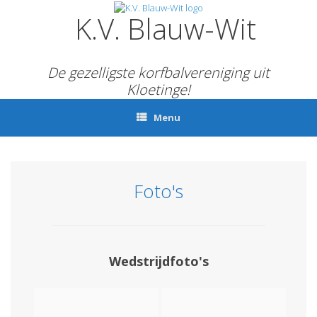
Ga
K.V. Blauw-Wit
naar
de
inhoud
De gezelligste korfbalvereniging uit
Kloetinge!
Menu
Foto's
Wedstrijdfoto's