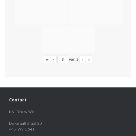
«
‹
van
3
›
»
Contact
K.V. Blauw-Wit
De Graaffstraat 30
4461WV Goes