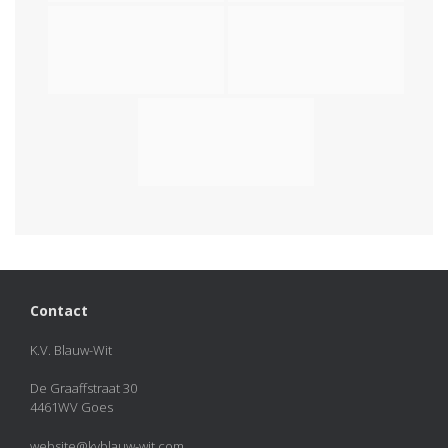
Contact
K.V. Blauw-Wit
De Graaffstraat 30
4461WV Goes
website@kvblauw-wit.com