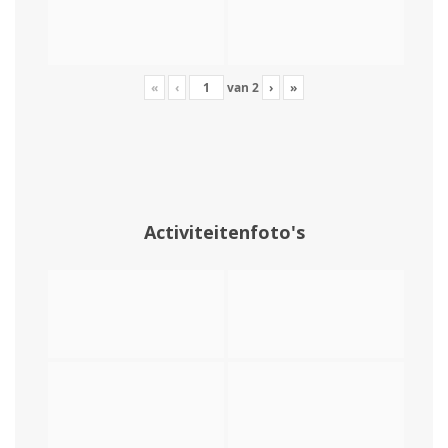
«
‹
van
2
›
»
Activiteitenfoto's