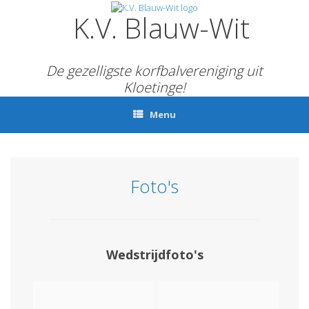
Ga
K.V. Blauw-Wit
naar
de
inhoud
De gezelligste korfbalvereniging uit
Kloetinge!
Menu
Foto's
Wedstrijdfoto's