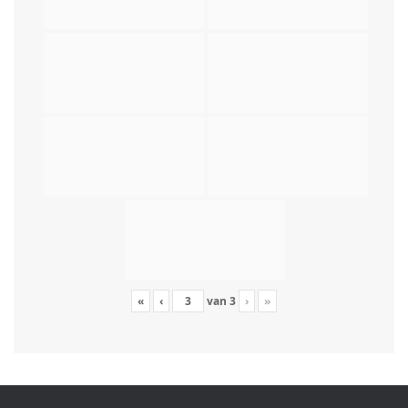
«
‹
van
3
›
»