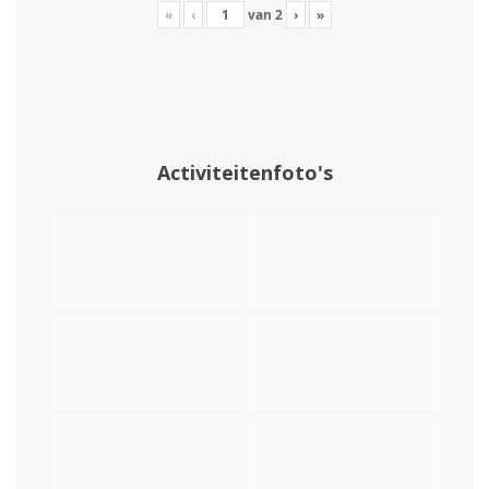
«
‹
van
2
›
»
Activiteitenfoto's