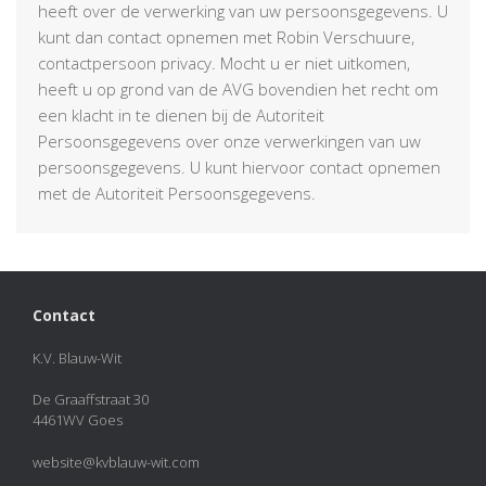
heeft over de verwerking van uw persoonsgegevens. U
kunt dan contact opnemen met Robin Verschuure,
contactpersoon privacy. Mocht u er niet uitkomen,
heeft u op grond van de AVG bovendien het recht om
een klacht in te dienen bij de Autoriteit
Persoonsgegevens over onze verwerkingen van uw
persoonsgegevens. U kunt hiervoor contact opnemen
met de Autoriteit Persoonsgegevens.
Contact
K.V. Blauw-Wit
De Graaffstraat 30
4461WV Goes
website@kvblauw-wit.com