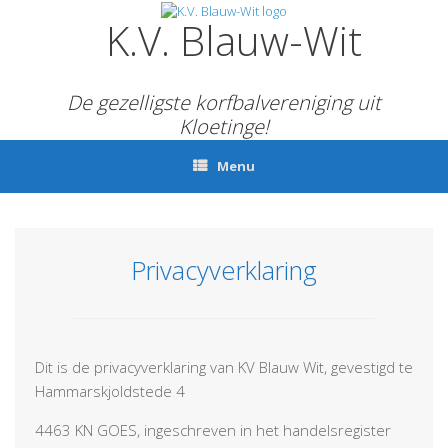
Ga
K.V. Blauw-Wit
naar
de
inhoud
De gezelligste korfbalvereniging uit
Kloetinge!
Menu
Privacyverklaring
Dit is de privacyverklaring van KV Blauw Wit, gevestigd te
Hammarskjoldstede 4
4463 KN GOES, ingeschreven in het handelsregister