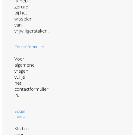
'ik heb
geruild'
bij het
wisselen
van
vrijwilligerstaken.
Contactformulier
Voor
algemene
vragen
vul je
het
contactformulier
in.
Social
media
Klik hier
voor