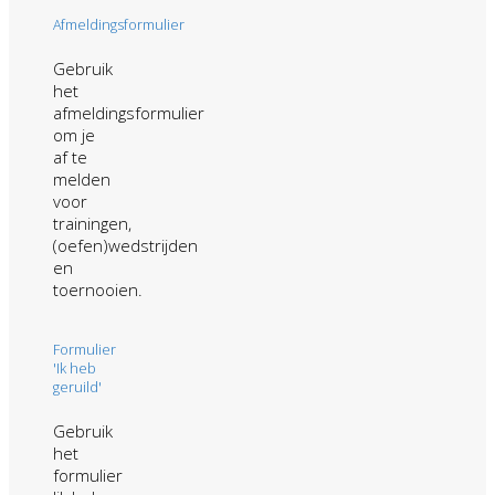
Afmeldingsformulier
Gebruik
het
afmeldingsformulier
om je
af te
melden
voor
trainingen,
(oefen)wedstrijden
en
toernooien.
Formulier
'Ik heb
geruild'
Gebruik
het
formulier