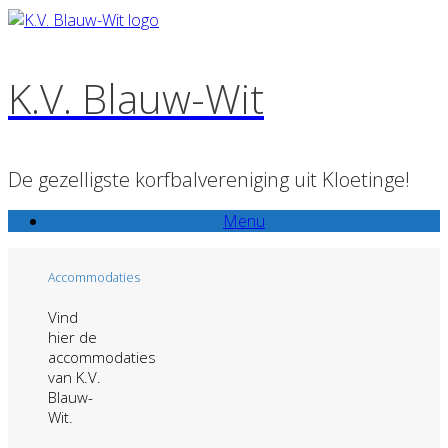
Ga
naar
de
K.V. Blauw-Wit
inhoud
De gezelligste korfbalvereniging uit Kloetinge!
Menu
Accommodaties
Vind
hier de
accommodaties
van K.V.
Blauw-
Wit.