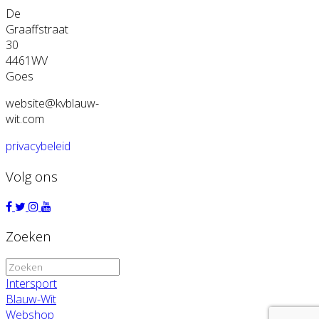
De
Graaffstraat
30
4461WV
Goes
website@kvblauw-
wit.com
privacybeleid
Volg ons
Zoeken
Zoeken
naar:
Intersport
Blauw-Wit
Webshop