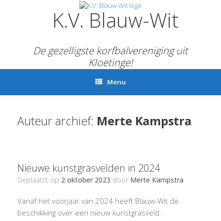
Ga
K.V. Blauw-Wit
naar
de
inhoud
De gezelligste korfbalvereniging uit
Kloetinge!
Menu
Auteur archief:
Merte Kampstra
Nieuwe kunstgrasvelden in 2024
Geplaatst op
2 oktober 2023
door
Merte Kampstra
Vanaf het voorjaar van 2024 heeft Blauw-Wit de
beschikking over een nieuw kunstgrasveld.