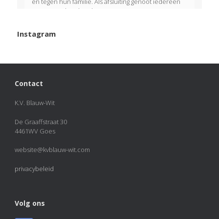
én tegen hun familie. Als afsluiting genoot iedereen
van een welverdiend ijsje!
View on Facebook
·
Share
Instagram
KVBlauw-wit
added 50 new photos.
2 months ago
Photos from KVBlauw-wit's post
Contact
Photo
K.V. Blauw-Wit
View on Facebook
·
Share
De Graaffstraat 30
4461WV Goes
KVBlauw-wit
2 months ago
website@kvblauw-wit.com
KAMPIOENEN! 🏆🏆🏆
privacybeleid
Naast Blauw Wit 1 hebben ook Blauw Wit 4, Blauw Wit
J4 en Blauw Wit J6 dit veldseizoen de titel gepakt. Van
harte gefeliciteerd met deze prachtige prestatie!
Volg ons
Photo