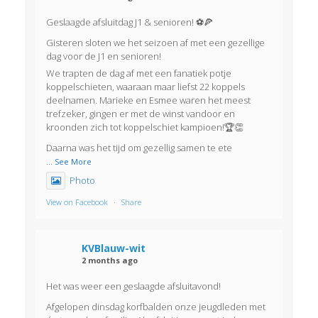
Geslaagde afsluitdag J1 & senioren! ⚽🍕
Gisteren sloten we het seizoen af met een gezellige
dag voor de J1 en senioren!
We trapten de dag af met een fanatiek potje
koppelschieten, waaraan maar liefst 22 koppels
deelnamen. Marieke en Esmee waren het meest
trefzeker, gingen er met de winst vandoor en
kroonden zich tot koppelschiet kampioen!🏆👏
Daarna was het tijd om gezellig samen te ete
...
See More
Photo
View on Facebook
·
Share
KVBlauw-wit
2 months ago
Het was weer een geslaagde afsluitavond!
Afgelopen dinsdag korfbalden onze jeugdleden met