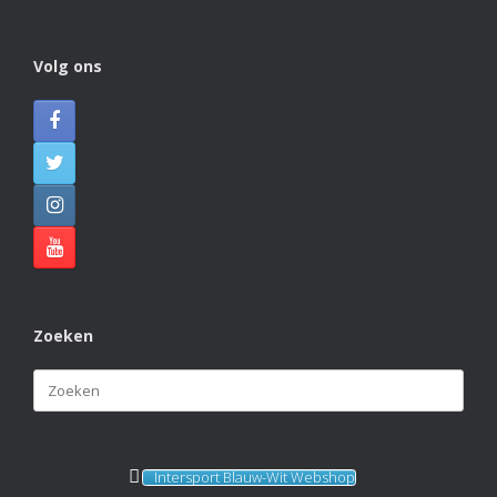
Naast Blauw Wit 1 hebben ook Blauw Wit 4, Blauw Wit
J4 en Blauw Wit J6 dit veldseizoen de titel gepakt. Van
harte gefeliciteerd met deze prachtige prestatie!
Volg ons
Photo
View on Facebook
·
Share
Zoeken
Zoeken
naar:
Intersport Blauw-Wit Webshop