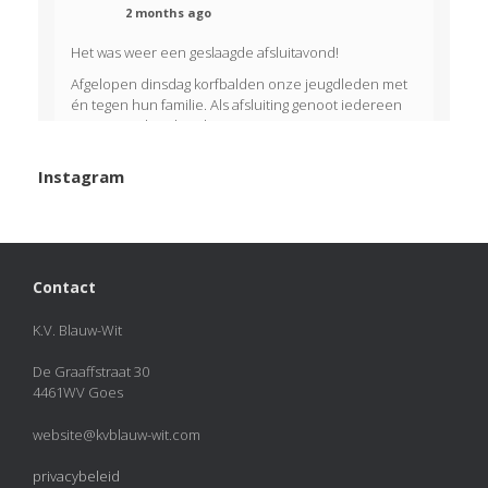
2 months ago
Het was weer een geslaagde afsluitavond!
Afgelopen dinsdag korfbalden onze jeugdleden met
én tegen hun familie. Als afsluiting genoot iedereen
van een welverdiend ijsje!
View on Facebook
·
Share
Instagram
KVBlauw-wit
added 50 new photos.
2 months ago
Photos from KVBlauw-wit's post
Contact
Photo
K.V. Blauw-Wit
View on Facebook
·
Share
De Graaffstraat 30
4461WV Goes
KVBlauw-wit
2 months ago
website@kvblauw-wit.com
KAMPIOENEN! 🏆🏆🏆
privacybeleid