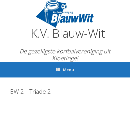
Ga
naar
de
inhoud
K.V. Blauw-Wit
De gezelligste korfbalvereniging uit
Kloetinge!
Menu
BW 2 – Triade 2