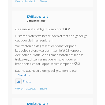
View on Facebook
·
Share
KVBlauw-wit
2 months ago
Geslaagde afsluitdag J1 & senioren! ⚽🍕
Gisteren sloten we het seizoen af met een gezellige
dag voor de J1 en senioren!
We trapten de dag af met een fanatiek potje
koppelschieten, waaraan maar liefst 22 koppels
deelnamen. Marieke en Esmee waren het meest
trefzeker, gingen er met de winst vandoor en
kroonden zich tot koppelschiet kampioen!🏆👏
Daarna was het tijd om gezellig samen te ete
...
See More
Photo
View on Facebook
·
Share
KVBlauw-wit