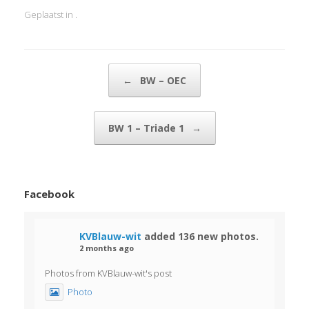
Geplaatst in .
Bericht navigatie
←
BW – OEC
BW 1 – Triade 1
→
Facebook
KVBlauw-wit
added 136 new photos.
2 months ago
Photos from KVBlauw-wit's post
Photo