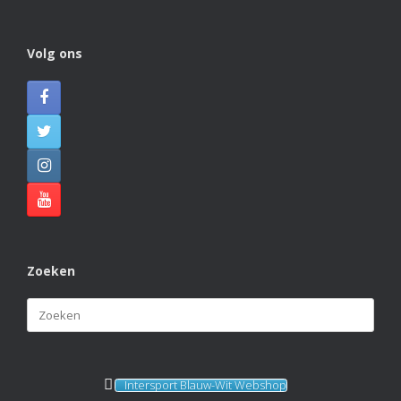
Photo
View on Facebook
·
Share
Volg ons
KVBlauw-wit
2 months ago
KAMPIOENEN! 🏆🏆🏆
Naast Blauw Wit 1 hebben ook Blauw Wit 4, Blauw Wit
J4 en Blauw Wit J6 dit veldseizoen de titel gepakt. Van
harte gefeliciteerd met deze prachtige prestatie!
Photo
View on Facebook
·
Share
Zoeken
Zoeken
naar:
Intersport Blauw-Wit Webshop