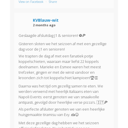
View on Facebook
·
Share
KVBlauw-wit
2 months ago
Geslaagde afsluitdag J1 & senioren! ⚽🍕
Gisteren sloten we het seizoen af met een gezellige
dag voor de J1 en senioren!
We trapten de dag af met een fanatiek potje
koppelschieten, waaraan maar liefst 22 koppels
deelnamen. Marieke en Esmee waren het meest
trefzeker, gingen er met de winst vandoor en
kroonden zich tot koppelschiet kampioen!🏆👏
Daarna was het tijd om gezellig samen te eten. We
werden verwend met heerlijk Italiaans eten van
Napoli Events: eerst genoten we van smaakvolle
antipasti, gevolgd door heerlijke verse pizza’s. 🇮🇹🍕
Als perfecte afsluiter genoten we van een heerlijke
huisgemaakte tiramisu van Evy. 🍰😋
Met deze gezellige dag hebben we het seizoen