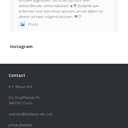
officieel afgesloten. Nu is het tijd voor een
welverdiende zomervakantie! ☀️🌴 Bedankt aan
iedereen voor een mooi seizoen, en we kijken nu
alweer uit naar volgend seizoen. 💙🤍
Photo
View on Facebook
·
Share
Instagram
KVBlauw-wit
2 months ago
Het was weer een geslaagde afsluitavond!
Contact
Afgelopen dinsdag korfbalden onze jeugdleden met
én tegen hun familie. Als afsluiting genoot iedereen
van een welverdiend ijsje!
K.V. Blauw-Wit
View on Facebook
·
Share
De Graaffstraat 30
4461WV Goes
KVBlauw-wit
added 50 new photos.
website@kvblauw-wit.com
2 months ago
privacybeleid
Photos from KVBlauw-wit's post