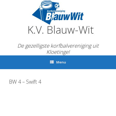
Ga
naar
de
inhoud
K.V. Blauw-Wit
De gezelligste korfbalvereniging uit
Kloetinge!
Menu
BW 4 – Swift 4