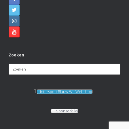
KVBlauw-wit
2 months ago
KAMPIOENEN! 🏆🏆🏆
Naast Blauw Wit 1 hebben ook Blauw Wit 4, Blauw Wit
J4 en Blauw Wit J6 dit veldseizoen de titel gepakt. Van
harte gefeliciteerd met deze prachtige prestatie!
Photo
View on Facebook
·
Share
Zoeken
Zoeken
naar:
Intersport Blauw-Wit Webshop
Sponsorkliks