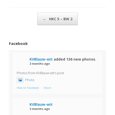
Bericht navigatie
←
HKC 5 – BW 2
Facebook
KVBlauw-wit
added 136 new photos.
2 months ago
Photos from KVBlauw-wit's post
Photo
View on Facebook
·
Share
KVBlauw-wit
2 months ago