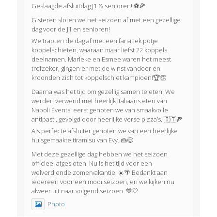
Geslaagde afsluitdag J1 & senioren! ⚽🍕
Gisteren sloten we het seizoen af met een gezellige
dag voor de J1 en senioren!
We trapten de dag af met een fanatiek potje
koppelschieten, waaraan maar liefst 22 koppels
deelnamen. Marieke en Esmee waren het meest
trefzeker, gingen er met de winst vandoor en
kroonden zich tot koppelschiet kampioen!🏆👏
Daarna was het tijd om gezellig samen te eten. We
werden verwend met heerlijk Italiaans eten van
Napoli Events: eerst genoten we van smaakvolle
antipasti, gevolgd door heerlijke verse pizza’s. 🇮🇹🍕
Als perfecte afsluiter genoten we van een heerlijke
huisgemaakte tiramisu van Evy. 🍰😋
Met deze gezellige dag hebben we het seizoen
officieel afgesloten. Nu is het tijd voor een
welverdiende zomervakantie! ☀️🌴 Bedankt aan
iedereen voor een mooi seizoen, en we kijken nu
alweer uit naar volgend seizoen. 💙🤍
Photo