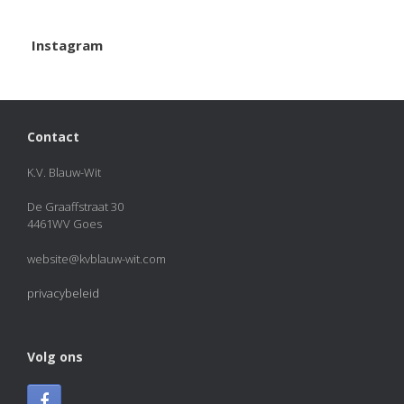
View on Facebook
·
Share
Instagram
KVBlauw-wit
2 months ago
Het was weer een geslaagde afsluitavond!
Contact
Afgelopen dinsdag korfbalden onze jeugdleden met
én tegen hun familie. Als afsluiting genoot iedereen
van een welverdiend ijsje!
K.V. Blauw-Wit
View on Facebook
·
Share
De Graaffstraat 30
4461WV Goes
KVBlauw-wit
added 50 new photos.
website@kvblauw-wit.com
2 months ago
privacybeleid
Photos from KVBlauw-wit's post
Photo
View on Facebook
·
Share
Volg ons