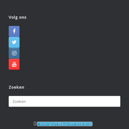
Photo
View on Facebook
·
Share
Volg ons
KVBlauw-wit
2 months ago
KAMPIOENEN! 🏆🏆🏆
Naast Blauw Wit 1 hebben ook Blauw Wit 4, Blauw Wit
J4 en Blauw Wit J6 dit veldseizoen de titel gepakt. Van
harte gefeliciteerd met deze prachtige prestatie!
Photo
View on Facebook
·
Share
Zoeken
Zoeken
naar:
Intersport Blauw-Wit Webshop