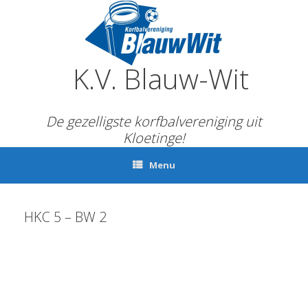
Ga
naar
de
inhoud
K.V. Blauw-Wit
De gezelligste korfbalvereniging uit
Kloetinge!
Menu
HKC 5 – BW 2