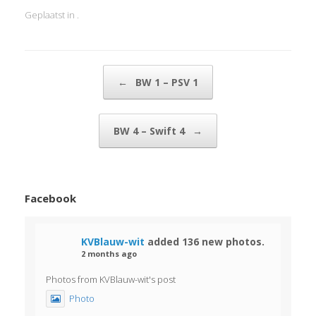
Geplaatst in .
Bericht navigatie
←
BW 1 – PSV 1
BW 4 – Swift 4
→
Facebook
KVBlauw-wit
added 136 new photos.
2 months ago
Photos from KVBlauw-wit's post
Photo