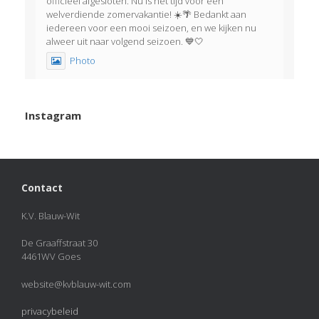
officieel afgesloten. Nu is het tijd voor een
welverdiende zomervakantie! ☀️🌴 Bedankt aan
iedereen voor een mooi seizoen, en we kijken nu
alweer uit naar volgend seizoen. 💙🤍
Photo
View on Facebook
·
Share
Instagram
KVBlauw-wit
2 months ago
Het was weer een geslaagde afsluitavond!
Contact
Afgelopen dinsdag korfbalden onze jeugdleden met
én tegen hun familie. Als afsluiting genoot iedereen
van een welverdiend ijsje!
K.V. Blauw-Wit
View on Facebook
·
Share
De Graaffstraat 30
4461WV Goes
KVBlauw-wit
added 50 new photos.
website@kvblauw-wit.com
2 months ago
privacybeleid
Photos from KVBlauw-wit's post