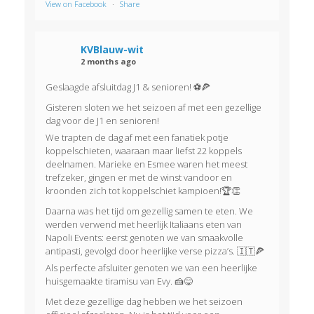
View on Facebook
·
Share
KVBlauw-wit
2 months ago
Geslaagde afsluitdag J1 & senioren! ⚽🍕
Gisteren sloten we het seizoen af met een gezellige
dag voor de J1 en senioren!
We trapten de dag af met een fanatiek potje
koppelschieten, waaraan maar liefst 22 koppels
deelnamen. Marieke en Esmee waren het meest
trefzeker, gingen er met de winst vandoor en
kroonden zich tot koppelschiet kampioen!🏆👏
Daarna was het tijd om gezellig samen te eten. We
werden verwend met heerlijk Italiaans eten van
Napoli Events: eerst genoten we van smaakvolle
antipasti, gevolgd door heerlijke verse pizza’s. 🇮🇹🍕
Als perfecte afsluiter genoten we van een heerlijke
huisgemaakte tiramisu van Evy. 🍰😋
Met deze gezellige dag hebben we het seizoen