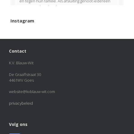
én tegen hun familie. Als afsluiting genoot iedereen
van een welverdiend ijsje!
View on Facebook
·
Share
Instagram
KVBlauw-wit
added 50 new photos.
2 months ago
Photos from KVBlauw-wit's post
Contact
Photo
K.V. Blauw-Wit
View on Facebook
·
Share
De Graaffstraat 30
4461WV Goes
KVBlauw-wit
2 months ago
website@kvblauw-wit.com
KAMPIOENEN! 🏆🏆🏆
privacybeleid
Naast Blauw Wit 1 hebben ook Blauw Wit 4, Blauw Wit
J4 en Blauw Wit J6 dit veldseizoen de titel gepakt. Van
harte gefeliciteerd met deze prachtige prestatie!
Volg ons
Photo