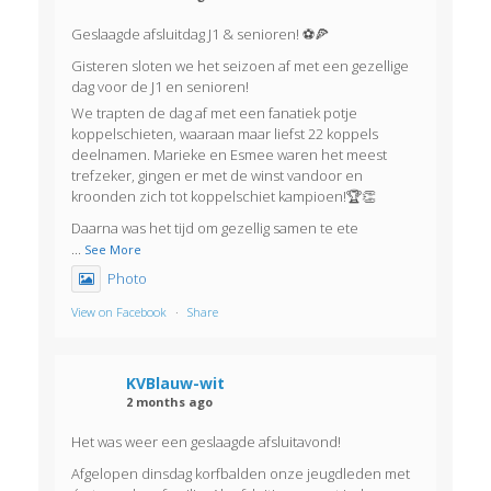
Geslaagde afsluitdag J1 & senioren! ⚽🍕
Gisteren sloten we het seizoen af met een gezellige
dag voor de J1 en senioren!
We trapten de dag af met een fanatiek potje
koppelschieten, waaraan maar liefst 22 koppels
deelnamen. Marieke en Esmee waren het meest
trefzeker, gingen er met de winst vandoor en
kroonden zich tot koppelschiet kampioen!🏆👏
Daarna was het tijd om gezellig samen te ete
...
See More
Photo
View on Facebook
·
Share
KVBlauw-wit
2 months ago
Het was weer een geslaagde afsluitavond!
Afgelopen dinsdag korfbalden onze jeugdleden met