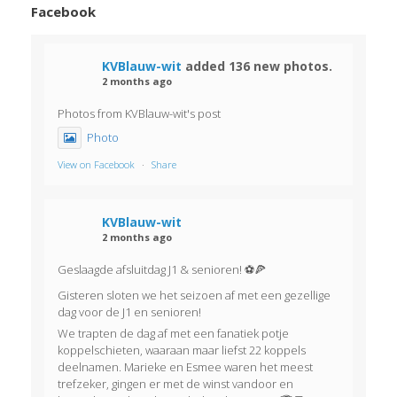
Facebook
KVBlauw-wit
added 136 new photos.
2 months ago
Photos from KVBlauw-wit's post
Photo
View on Facebook
·
Share
KVBlauw-wit
2 months ago
Geslaagde afsluitdag J1 & senioren! ⚽🍕
Gisteren sloten we het seizoen af met een gezellige
dag voor de J1 en senioren!
We trapten de dag af met een fanatiek potje
koppelschieten, waaraan maar liefst 22 koppels
deelnamen. Marieke en Esmee waren het meest
trefzeker, gingen er met de winst vandoor en