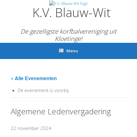
Ga
K.V. Blauw-Wit
naar
de
inhoud
De gezelligste korfbalvereniging uit
Kloetinge!
Menu
« Alle Evenementen
Dit evenement is voorbij.
Algemene Ledenvergadering
22 november 2024