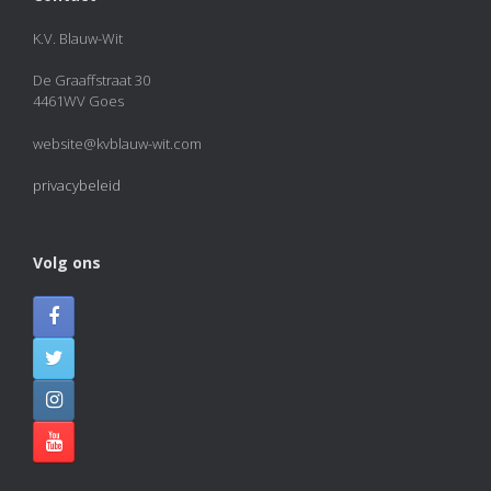
én tegen hun familie. Als afsluiting genoot iedereen
van een welverdiend ijsje!
K.V. Blauw-Wit
View on Facebook
·
Share
De Graaffstraat 30
4461WV Goes
KVBlauw-wit
added 50 new photos.
website@kvblauw-wit.com
2 months ago
privacybeleid
Photos from KVBlauw-wit's post
Photo
View on Facebook
·
Share
Volg ons
KVBlauw-wit
2 months ago
KAMPIOENEN! 🏆🏆🏆
Naast Blauw Wit 1 hebben ook Blauw Wit 4, Blauw Wit
J4 en Blauw Wit J6 dit veldseizoen de titel gepakt. Van
harte gefeliciteerd met deze prachtige prestatie!
Photo