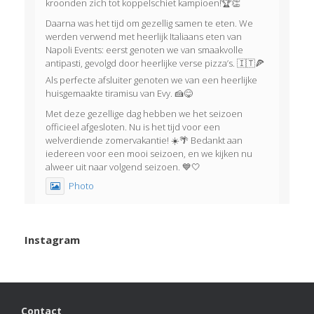
kroonden zich tot koppelschiet kampioen!🏆👏
Daarna was het tijd om gezellig samen te eten. We
werden verwend met heerlijk Italiaans eten van
Napoli Events: eerst genoten we van smaakvolle
antipasti, gevolgd door heerlijke verse pizza’s. 🇮🇹🍕
Als perfecte afsluiter genoten we van een heerlijke
huisgemaakte tiramisu van Evy. 🍰😋
Met deze gezellige dag hebben we het seizoen
officieel afgesloten. Nu is het tijd voor een
welverdiende zomervakantie! ☀️🌴 Bedankt aan
iedereen voor een mooi seizoen, en we kijken nu
alweer uit naar volgend seizoen. 💙🤍
Photo
View on Facebook
·
Share
Instagram
KVBlauw-wit
2 months ago
Het was weer een geslaagde afsluitavond!
Contact
Afgelopen dinsdag korfbalden onze jeugdleden met