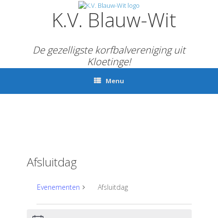
Ga
K.V. Blauw-Wit
naar
de
inhoud
De gezelligste korfbalvereniging uit
Kloetinge!
Menu
Afsluitdag
Evenementen
Afsluitdag