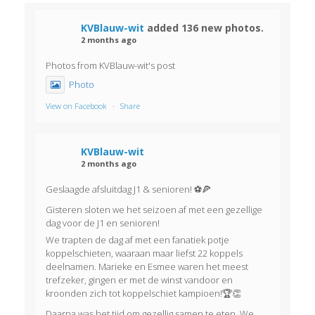
u
e
m
Z
KVBlauw-wit
added 136 new photos.
r
.
2 months ago
o
g
Photos from KVBlauw-wit's post
e
a
Photo
k
v
View on Facebook
·
Share
e
e
KVBlauw-wit
n
n
2 months ago
e
n
Geslaagde afsluitdag J1 & senioren! ⚽🍕
n
a
Gisteren sloten we het seizoen af met een gezellige
dag voor de J1 en senioren!
v
w
We trapten de dag af met een fanatiek potje
koppelschieten, waaraan maar liefst 22 koppels
i
e
deelnamen. Marieke en Esmee waren het meest
trefzeker, gingen er met de winst vandoor en
g
e
kroonden zich tot koppelschiet kampioen!🏆👏
a
Daarna was het tijd om gezellig samen te eten. We