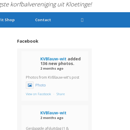
gste korfbalvereniging uit Kloetinge!
it Shop
Contact
Facebook
KVBlauw-wit
added
136 new photos.
2 months ago
Photos from KVBlauw-wit's post
Photo
View on Facebook
·
Share
KVBlauw-wit
2 months ago
Geslaagde afsluitdag J1 &