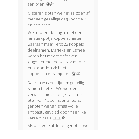
senioren! ⚽🍕
Gisteren sloten we het seizoen af
met een gezellige dag voor de J1
en senioren!
We trapten de dag af met een
fanatiek potje koppelschieten,
waaraan maar liefst 22 koppels
deelnamen. Marieke en Esmee
waren het meest trefzeker,
gingen er met de winst vandoor
en kroonden zich tot
koppelschiet kampioen!🏆👏
Daarna was het tijd om gezellig
samen te eten. We werden
verwend met heerlijk Italiaans
eten van Napoli Events: eerst
genoten we van smaakvolle
antipasti, gevolgd door heerlijke
verse pizza’s. 🇮🇹🍕
Als perfecte afsluiter genoten we
van een heerlijke huisgemaakte
tiramisu van Evy. 🍰😋