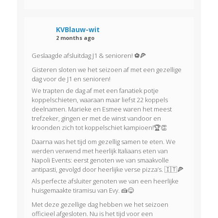
e
a
r
n
t
KVBlauw-wit
g
2 months ago
i
e
Geslaagde afsluitdag J1 & senioren! ⚽🍕
e
v
Gisteren sloten we het seizoen af met een gezellige
dag voor de J1 en senioren!
e
We trapten de dag af met een fanatiek potje
koppelschieten, waaraan maar liefst 22 koppels
n
deelnamen. Marieke en Esmee waren het meest
trefzeker, gingen er met de winst vandoor en
n
kroonden zich tot koppelschiet kampioen!🏆👏
a
Daarna was het tijd om gezellig samen te eten. We
werden verwend met heerlijk Italiaans eten van
v
Napoli Events: eerst genoten we van smaakvolle
antipasti, gevolgd door heerlijke verse pizza’s. 🇮🇹🍕
i
Als perfecte afsluiter genoten we van een heerlijke
huisgemaakte tiramisu van Evy. 🍰😋
g
Met deze gezellige dag hebben we het seizoen
officieel afgesloten. Nu is het tijd voor een
a