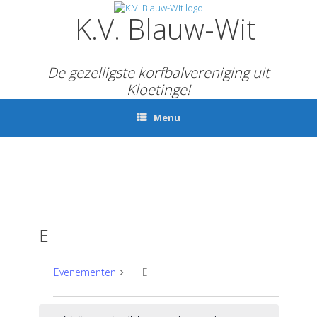
Ga
K.V. Blauw-Wit
naar
de
inhoud
De gezelligste korfbalvereniging uit
Kloetinge!
Menu
E
Evenementen
E