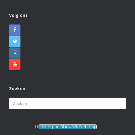
Photo
View on Facebook
·
Share
Volg ons
KVBlauw-wit
2 months ago
KAMPIOENEN! 🏆🏆🏆
Naast Blauw Wit 1 hebben ook Blauw Wit 4, Blauw Wit
J4 en Blauw Wit J6 dit veldseizoen de titel gepakt. Van
harte gefeliciteerd met deze prachtige prestatie!
Photo
View on Facebook
·
Share
Zoeken
Zoeken
naar:
Intersport Blauw-Wit Webshop