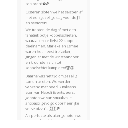
senioren! ⚽🍕
Gisteren sloten we het seizoen af
met een gezellige dag voor de J1
en senioren!
We trapten de dag af met een
fanatiek potje koppelschieten,
waaraan maar liefst 22 koppels
deelnamen. Marieke en Esmee
waren het meest trefzeker,
gingen er met de winst vandoor
en kroonden zich tot
koppelschiet kampioen!🏆👏
Daarna was het tijd om gezellig
samen te eten. We werden
verwend met heerlijk Italiaans
eten van Napoli Events: eerst
genoten we van smaakvolle
antipasti, gevolgd door heerlijke
verse pizza’s. 🇮🇹🍕
Als perfecte afsluiter genoten we
van een heerlijke huisgemaakte
tiramisu van Evy. 🍰😋