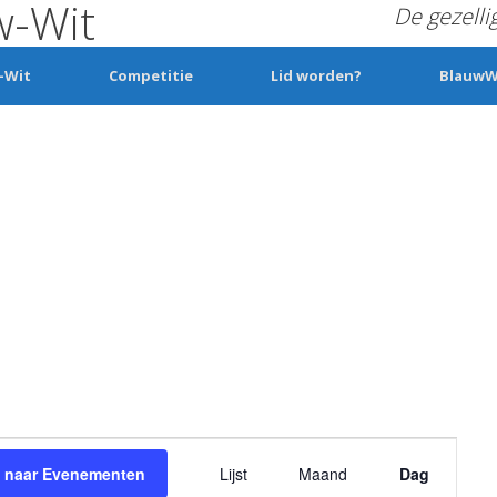
w-Wit
De gezelli
-Wit
Competitie
Lid worden?
BlauwW
E
 naar Evenementen
Lijst
Maand
Dag