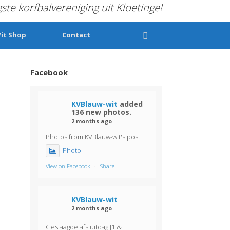
gste korfbalvereniging uit Kloetinge!
it Shop
Contact
Facebook
KVBlauw-wit
added
136 new photos.
2 months ago
Photos from KVBlauw-wit's post
Photo
View on Facebook
·
Share
KVBlauw-wit
2 months ago
Geslaagde afsluitdag J1 &