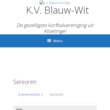
Ga
K.V. Blauw-Wit
naar
de
inhoud
De gezelligste korfbalvereniging uit
Kloetinge!
Menu
Senioren
Evenementen
Senioren