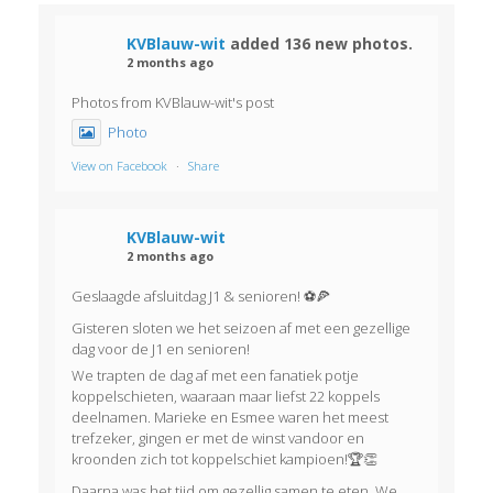
u
e
m
Z
KVBlauw-wit
added 136 new photos.
r
.
2 months ago
o
g
Photos from KVBlauw-wit's post
e
a
Photo
k
v
View on Facebook
·
Share
e
e
KVBlauw-wit
n
n
2 months ago
e
n
Geslaagde afsluitdag J1 & senioren! ⚽🍕
n
a
Gisteren sloten we het seizoen af met een gezellige
dag voor de J1 en senioren!
v
w
We trapten de dag af met een fanatiek potje
koppelschieten, waaraan maar liefst 22 koppels
i
e
deelnamen. Marieke en Esmee waren het meest
trefzeker, gingen er met de winst vandoor en
g
e
kroonden zich tot koppelschiet kampioen!🏆👏
a
Daarna was het tijd om gezellig samen te eten. We