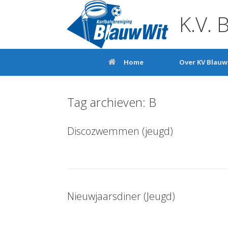
Ga
naar
K.V. 
de
inhoud
Home
Over KV Blauw
Tag archieven:
B
Discozwemmen (jeugd)
Nieuwjaarsdiner (Jeugd)