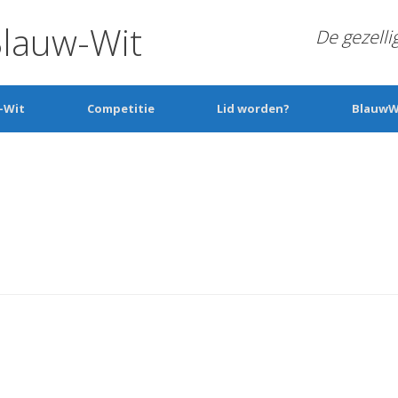
Blauw-Wit
De gezelli
-Wit
Competitie
Lid worden?
BlauwW