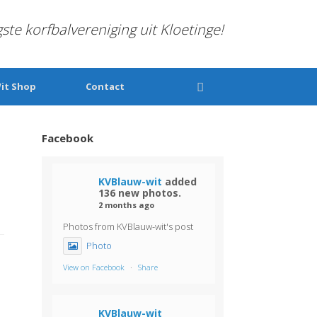
gste korfbalvereniging uit Kloetinge!
it Shop
Contact
Facebook
KVBlauw-wit
added
136 new photos.
2 months ago
Photos from KVBlauw-wit's post
Photo
View on Facebook
·
Share
KVBlauw-wit