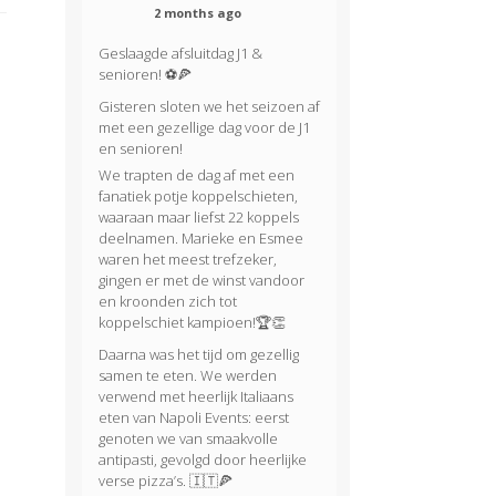
2 months ago
Geslaagde afsluitdag J1 &
senioren! ⚽🍕
Gisteren sloten we het seizoen af
met een gezellige dag voor de J1
en senioren!
We trapten de dag af met een
fanatiek potje koppelschieten,
waaraan maar liefst 22 koppels
deelnamen. Marieke en Esmee
waren het meest trefzeker,
gingen er met de winst vandoor
en kroonden zich tot
koppelschiet kampioen!🏆👏
Daarna was het tijd om gezellig
samen te eten. We werden
verwend met heerlijk Italiaans
eten van Napoli Events: eerst
genoten we van smaakvolle
antipasti, gevolgd door heerlijke
verse pizza’s. 🇮🇹🍕