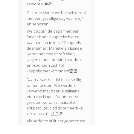
senioren! ⚽🍕
Gisteren sloten we het seizoen af
met een gezellige dag voor de J1
en senioren!
We trapten de dag af met een
fanatiek potje koppelschieten,
waaraan maar liefst 22 koppels
deelnamen. Marieke en Esmee
waren het meest trefzeker,
gingen er met de winst vandoor
en kroonden zich tot
koppelschiet kampioen!🏆👏
Daarna was het tijd om gezellig
samen te eten. We werden
verwend met heerlijk Italiaans
eten van Napoli Events: eerst
genoten we van smaakvolle
antipasti, gevolgd door heerlijke
verse pizza’s. 🇮🇹🍕
Als perfecte afsluiter genoten we
van een heerlijke huisgemaakte
tiramisu van Evy. 🍰😋