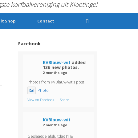
gste korfbalvereniging uit Kloetinge!
it Shop
Contact
Facebook
KVBlauw-wit
added
136 new photos.
2 months ago
Photos from KVBlauw-wit's post
Photo
View on Facebook
·
Share
KVBlauw-wit
2 months ago
Geslaagde afsluitdag J1 &