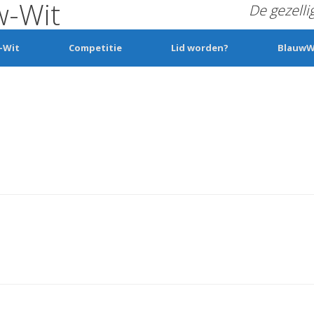
w-Wit
De gezelli
-Wit
Competitie
Lid worden?
BlauwW