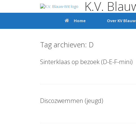
K.V. Blau
Ga
naar
de
inhoud
Home
Over KV Blauw
Tag archieven:
D
Sinterklaas op bezoek (D-E-F-mini)
Discozwemmen (jeugd)